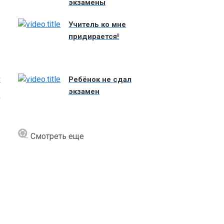
экзамены
Учитель ко мне
придирается!
к
Ребёнок не сдал
экзамен
д
Смотреть еще