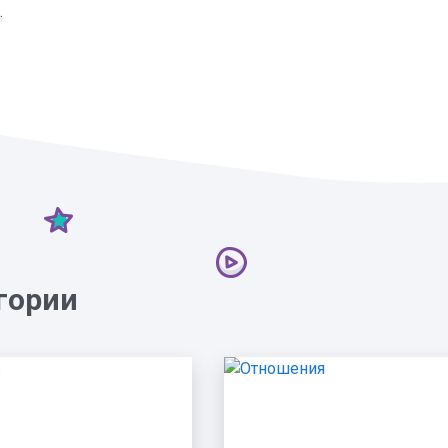
.
гории