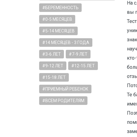
На 
#БЕРЕМЕННОСТЬ
вы п
#0-5 МЕСЯЦЕВ
Тест
уник
#5-14 МЕСЯЦЕВ
знаю
#14 МЕСЯЦЕВ - 3 ГОДА
науч
#3-6 ЛЕТ
#7-9 ЛЕТ
кто-
#9-12 ЛЕТ
#12-15 ЛЕТ
боль
отзы
#15-18 ЛЕТ
Пото
#ПРИЕМНЫЙ РЕБЕНОК
Те б
#ВСЕМ РОДИТЕЛЯМ
имен
Поэт
помн
зам