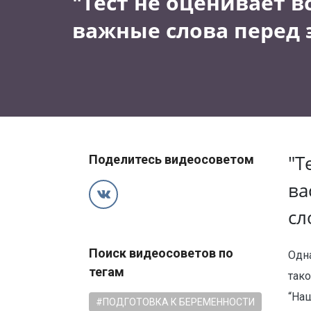
"Тест не оценивает в
важные слова перед 
"Т
Поделитесь видеосоветом
ва
сл
Поиск видеосоветов по
Одн
тегам
тако
“На
#ПОДГОТОВКА К БЕРЕМЕННОСТИ